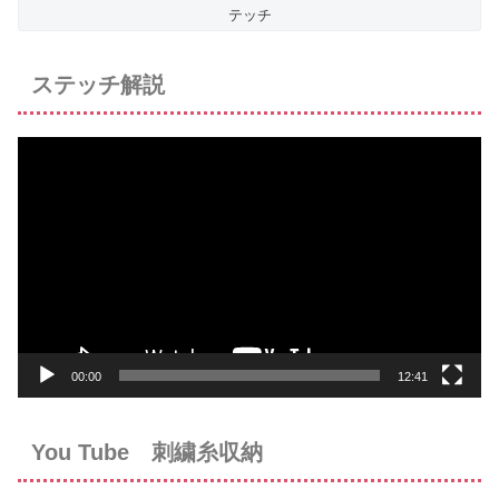
テッチ
ステッチ解説
動
画
プ
レ
ー
ヤ
ー
00:00
12:41
You Tube 刺繍糸収納